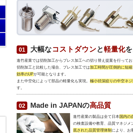
大幅な
コストダウン
と
軽量化
を
01
進竹産業では切削加工からプレス加工への切り替え提案を行ってお
切削加工と比較した場合、プレス加工では
加工時間が圧倒的に短縮
効率のUP
が可能となります。
また中空化によって部品の軽量化も実現。
極小径深絞りの中空ネジ
す。
Made in JAPANの
高品質
02
進竹産業の製品は全て日本
国内の
の検査設備や教育、品質マネジメン
底された品質管理体制
により、お