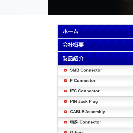
SMB Connector
F Connector
IEC Connector
PIN Jack Plug
CABLE Assembly
特殊 Connector
Others