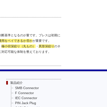
判断基準となるのが量です。プレスは初期に
費用をペイできるか否か
が重要です。
、
極小径深絞り（丸もの）
・
異形深絞り
のネ
に対応可能な体制を整えております。
製品紹介
SMB Connector
F Connector
IEC Connector
PIN Jack Plug