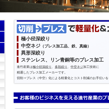
極小径深絞り
中空ネジ
（プレス加工品、鉄、真鍮）
異形深絞り
ステンレス、リン青銅等のプレス加工
進竹産業は
極小径深絞り
、
多段絞り
、
中空ネジ
加工技術に
精通したプレス加工メーカーです。
切削⇒プレス（中空）化による軽量化とコスト削減のお手伝いを