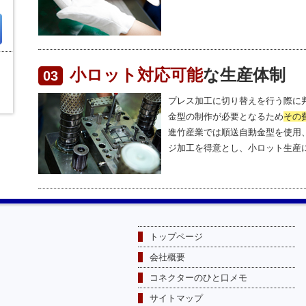
小ロット対応可能
な生産体制
03
プレス加工に切り替えを行う際に
金型の制作が必要となるため
その
進竹産業では順送自動金型を使用
ジ加工を得意とし、小ロット生産
トップページ
会社概要
コネクターのひと口メモ
サイトマップ