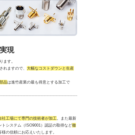
実現
ります。
されますので、
大幅なコストダウンと生産
部品
は進竹産業の最も得意とする加工で
自社工場にて専門の技術者が加工
。また最新
トシステム（ISO9001）認証の取得など
徹
客様の信頼にお応えいたします。